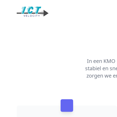
Your Company
In een KMO 
stabiel en sn
zorgen we erv