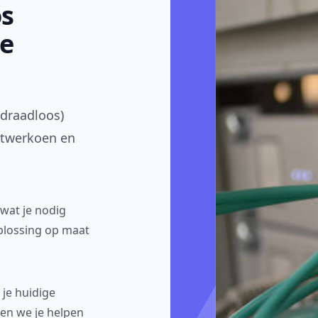
s
je
(draadloos)
etwerkoen en
wat je nodig
plossing op maat
je huidige
en we je helpen