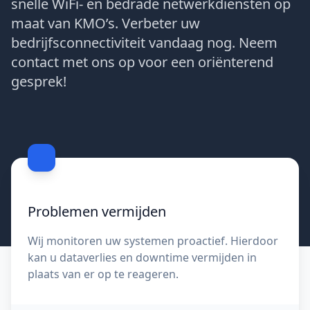
snelle WiFi- en bedrade netwerkdiensten op
maat van KMO’s. Verbeter uw
bedrijfsconnectiviteit vandaag nog. Neem
contact met ons op voor een oriënterend
gesprek!
Contacteer ons
Problemen vermijden
Wij monitoren uw systemen proactief. Hierdoor
kan u dataverlies en downtime vermijden in
plaats van er op te reageren.