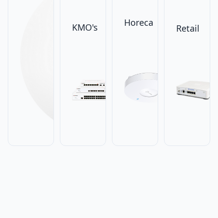
Horeca
KMO's
Retail