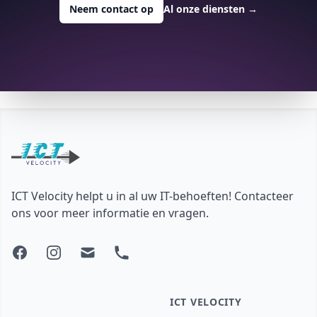
Neem contact op
Al onze diensten
→
Footer
ICT Velocity helpt u in al uw IT-behoeften! Contacteer
ons voor meer informatie en vragen.
Facebook
Instagram
Mail
Phone
ICT VELOCITY