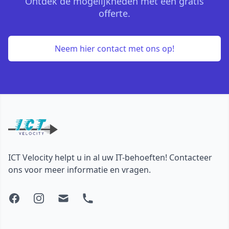
Ontdek de mogelijkheden met een gratis
offerte.
Neem hier contact met ons op!
Footer
ICT Velocity helpt u in al uw IT-behoeften! Contacteer
ons voor meer informatie en vragen.
Facebook
Instagram
Mail
Phone